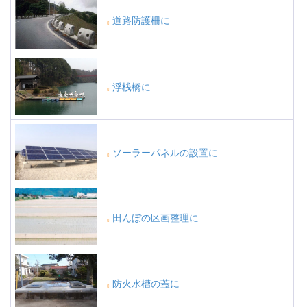
道路防護柵に
浮桟橋に
ソーラーパネルの設置に
田んぼの区画整理に
防火水槽の蓋に