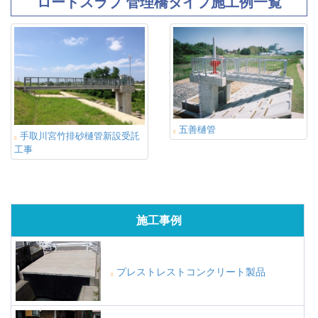
ロードスラブ 管理橋タイプ施工例一覧
五善樋管
手取川宮竹排砂樋管新設受託
工事
施工事例
プレストレストコンクリート製品