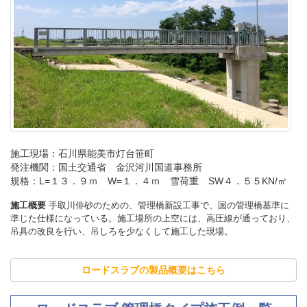
施工現場：石川県能美市灯台笹町
発注機関：国土交通省 金沢河川国道事務所
規格：L=１３．９ｍ W=１．４ｍ 雪荷重 SW４．５５KN/㎡
施工概要
手取川俳砂のための、管理橋新設工事で、国の管理橋基準に
準じた仕様になっている。施工場所の上空には、高圧線が通っており、
吊具の改良を行い、吊しろを少なくして施工した現場。
ロードスラブの製品概要はこちら