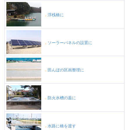
浮桟橋に
ソーラーパネルの設置に
田んぼの区画整理に
防火水槽の蓋に
水路に橋を渡す