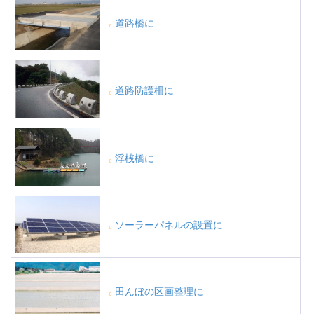
道路橋に
道路防護柵に
浮桟橋に
ソーラーパネルの設置に
田んぼの区画整理に