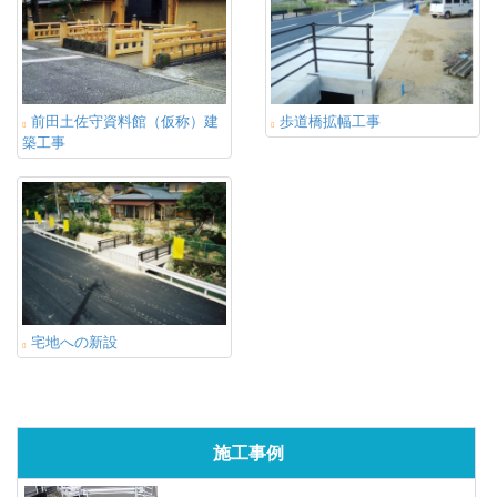
前田土佐守資料館（仮称）建
歩道橋拡幅工事
築工事
宅地への新設
施工事例