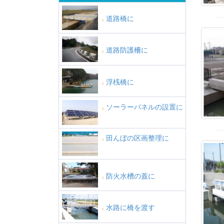
道路橋に
道路防護柵に
浮桟橋に
ソーラーパネルの設置に
田んぼの区画整理に
防火水槽の蓋に
水路に橋を渡す