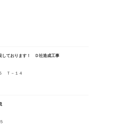
設しております！ Ｄ社造成工事
５ Ｔ－１４
成
２５