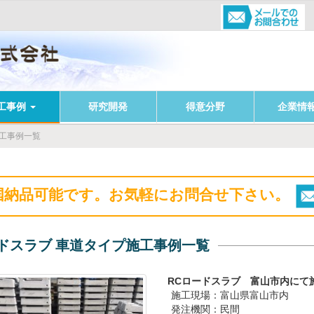
工事例
研究開発
得意分野
企業情
施工事例一覧
国納品可能です。お気軽にお問合せ下さい。
ドスラブ 車道タイプ施工事例一覧
RCロードスラブ 富山市内にて
施工現場：富山県富山市内
発注機関：民間