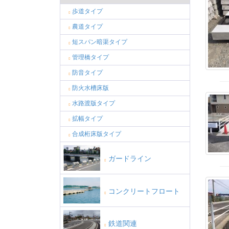
歩道タイプ
農道タイプ
短スパン暗渠タイプ
管理橋タイプ
防音タイプ
防火水槽床版
水路渡版タイプ
拡幅タイプ
合成桁床版タイプ
ガードライン
コンクリートフロート
鉄道関連