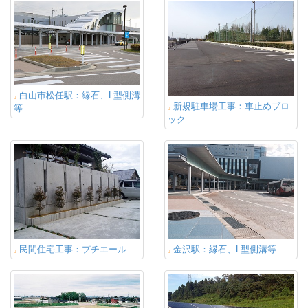
白山市松任駅：縁石、L型側溝
新規駐車場工事：車止めブロ
等
ック
民間住宅工事：プチエール
金沢駅：縁石、L型側溝等