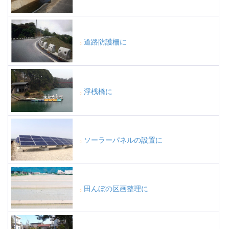
道路防護柵に
浮桟橋に
ソーラーパネルの設置に
田んぼの区画整理に