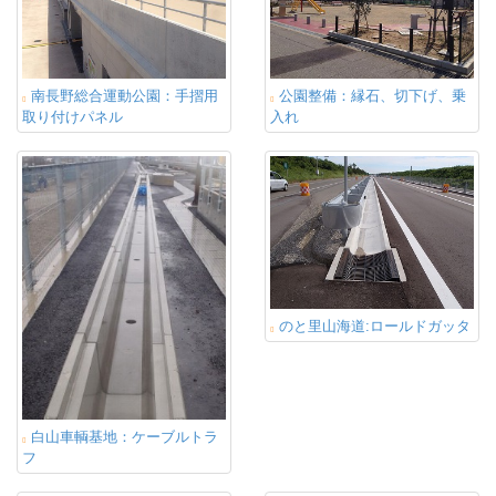
南長野総合運動公園：手摺用
公園整備：縁石、切下げ、乗
取り付けパネル
入れ
のと里山海道:ロールドガッタ
白山車輌基地：ケーブルトラ
フ