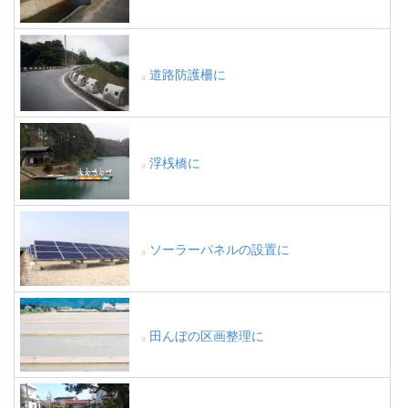
道路防護柵に
浮桟橋に
ソーラーパネルの設置に
田んぼの区画整理に