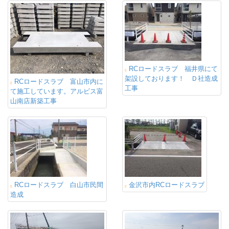
RCロードスラブ 福井県にて
架設しております！ Ｄ社造成
RCロードスラブ 富山市内に
工事
て施工しています。アルビス富
山南店新築工事
RCロードスラブ 白山市民間
金沢市内RCロードスラブ
造成